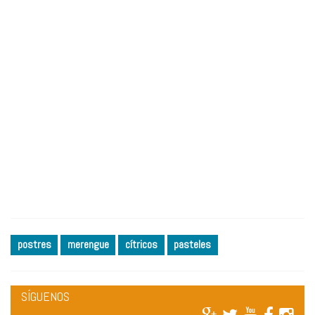
postres
merengue
cítricos
pasteles
SÍGUENOS