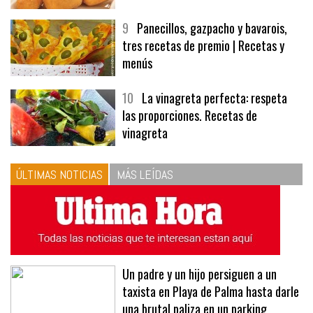
9
Panecillos, gazpacho y bavarois,
tres recetas de premio | Recetas y
menús
10
La vinagreta perfecta: respeta
las proporciones. Recetas de
vinagreta
ÚLTIMAS NOTICIAS
MÁS LEÍDAS
Un padre y un hijo persiguen a un
taxista en Playa de Palma hasta darle
una brutal paliza en un parking