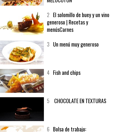
1
CRUNCH WRAP SUPREME CON
SOFRITO DE TOMATE AL CAFÉ Y
MELOCOTÓN
2
El solomillo de buey y un vino
generoso | Recetas y
menúsCarnes
3
Un menú muy generoso
4
Fish and chips
5
CHOCOLATE EN TEXTURAS