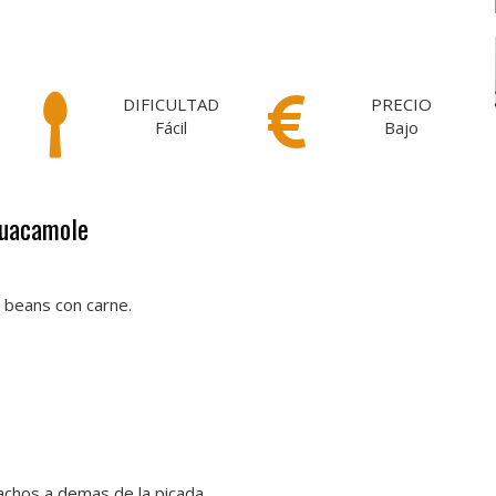
DIFICULTAD
PRECIO
Fácil
Bajo
Guacamole
li beans con carne.
nachos a demas de la picada