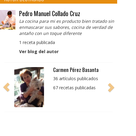
Pedro Manuel Collado Cruz
La cocina para mi es producto bien tratado sin
enmascarar sus sabores, cocina de verdad de
antaño con un toque diferente
1 receta publicada
Ver blog del autor
Pedro Manuel Collado
Cruz
La cocina para mi es
producto bien tratado
sin enmascarar sus
sabores, cocina de
verdad de antaño con
un toque diferente
1 receta publicada