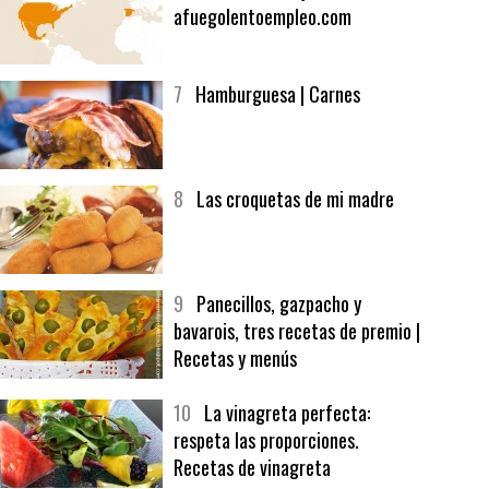
6
Bolsa de trabajo:
afuegolentoempleo.com
7
Hamburguesa | Carnes
8
Las croquetas de mi madre
9
Panecillos, gazpacho y
bavarois, tres recetas de premio |
Recetas y menús