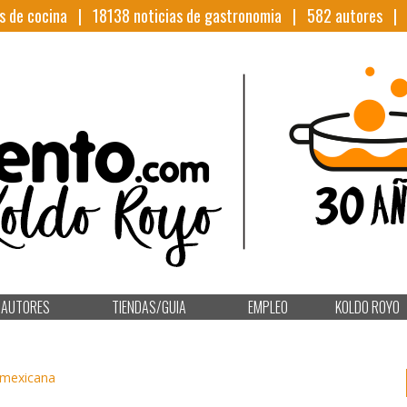
s de cocina |
18138
noticias de gastronomia |
582
autores 
AUTORES
TIENDAS/GUIA
EMPLEO
KOLDO ROYO
a mexicana