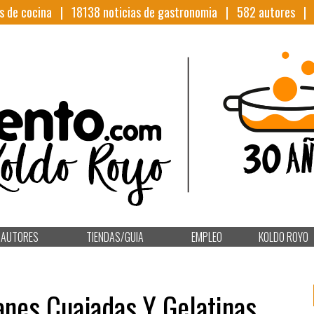
s de cocina |
18138
noticias de gastronomia |
582
autores 
AUTORES
TIENDAS/GUIA
EMPLEO
KOLDO ROYO
lanes Cuajadas Y Gelatinas