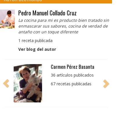
Pedro Manuel Collado Cruz
La cocina para mi es producto bien tratado sin
enmascarar sus sabores, cocina de verdad de
antaño con un toque diferente
1 receta publicada
Ver blog del autor
Pedro Manuel Collado
Cruz
La cocina para mi es
producto bien tratado
sin enmascarar sus
sabores, cocina de
verdad de antaño con
un toque diferente
1 receta publicada