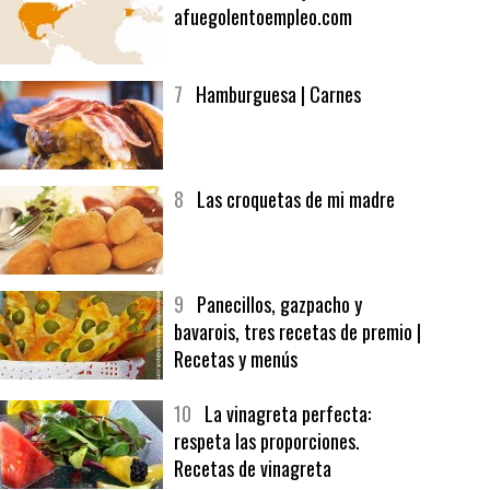
6
Bolsa de trabajo:
afuegolentoempleo.com
7
Hamburguesa | Carnes
8
Las croquetas de mi madre
9
Panecillos, gazpacho y
bavarois, tres recetas de premio |
Recetas y menús