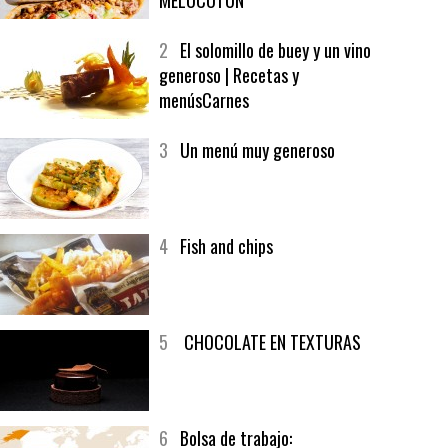
1
CRUNCH WRAP SUPREME CON
SOFRITO DE TOMATE AL CAFÉ Y
MELOCOTÓN
2
El solomillo de buey y un vino
generoso | Recetas y
menúsCarnes
3
Un menú muy generoso
4
Fish and chips
5
CHOCOLATE EN TEXTURAS