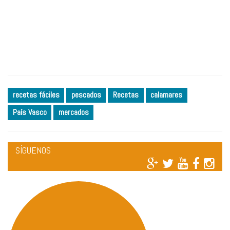
recetas fáciles
pescados
Recetas
calamares
País Vasco
mercados
SÍGUENOS