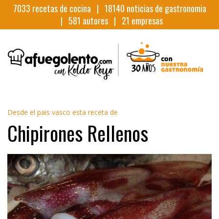
7033
recetas de cocina |
18140
noticias de gastronomia
|
581
autores |
21
empresas
Desde el pais vasco esta receta de
Chipirones Rellenos