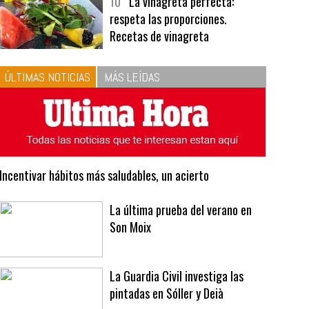
bavarois, tres recetas de premio |
Recetas y menús
10
La vinagreta perfecta:
respeta las proporciones.
Recetas de vinagreta
ÚLTIMAS NOTICIAS
MÁS LEÍDAS
Incentivar hábitos más saludables, un acierto
La última prueba del verano en
Son Moix