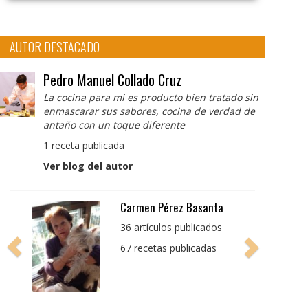
AUTOR DESTACADO
Pedro Manuel Collado Cruz
La cocina para mi es producto bien tratado sin
enmascarar sus sabores, cocina de verdad de
antaño con un toque diferente
1 receta publicada
Ver blog del autor
Pedro Manuel Collado
Cruz
La cocina para mi es
producto bien tratado
sin enmascarar sus
sabores, cocina de
verdad de antaño con