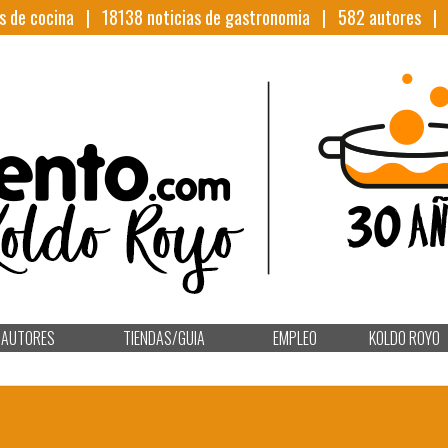
s de cocina |
18138
noticias de gastronomia |
582
autores 
AUTORES
TIENDAS/GUIA
EMPLEO
KOLDO ROYO