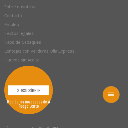
Sobre nosotros
Contacto
Empleo
Textos legales
Taps de Cadaques
Lentejas con Verduras Olla Express
Huevos sin Aceite
SUBSCRÍBETE
Toggle
navigation
Recibe las novedades de A
Fuego Lento