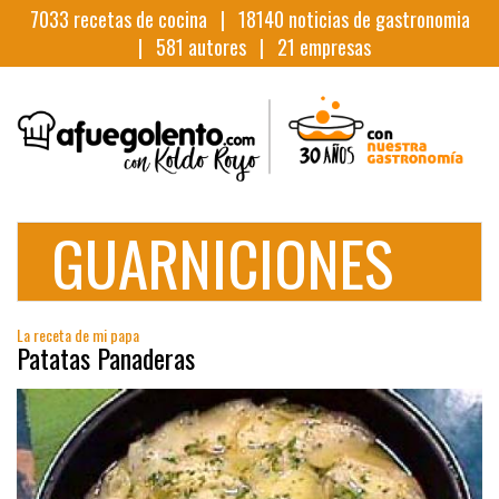
7033
recetas de cocina |
18140
noticias de gastronomia
|
581
autores |
21
empresas
GUARNICIONES
La receta de mi papa
Patatas Panaderas