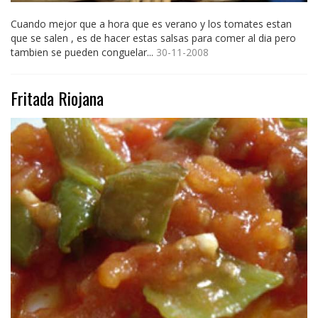
Cuando mejor que a hora que es verano y los tomates estan
que se salen , es de hacer estas salsas para comer al dia pero
tambien se pueden conguelar...
30-11-2008
Fritada Riojana