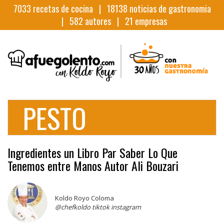
7033
recetas de cocina |
18138
noticias de gastronomia
|
582
autores |
21
empresas
PESTO
Ingredientes un Libro Par Saber Lo Que
Tenemos entre Manos Autor Ali Bouzari
Koldo Royo Coloma
@chefkoldo tiktok instagram