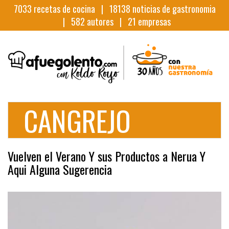
7033
recetas de cocina |
18138
noticias de gastronomia
|
582
autores |
21
empresas
CANGREJO
Vuelven el Verano Y sus Productos a Nerua Y
Aqui Alguna Sugerencia