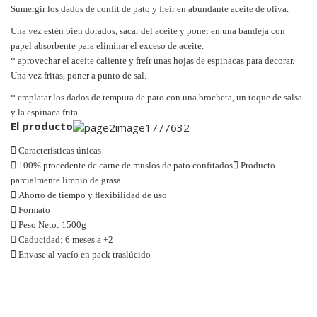
Sumergir los dados de confit de pato y freír en abundante aceite de oliva.
Una vez estén bien dorados, sacar del aceite y poner en una bandeja con
papel absorbente para eliminar el exceso de aceite.
* aprovechar el aceite caliente y freír unas hojas de espinacas para decorar.
Una vez fritas, poner a punto de sal.
* emplatar los dados de tempura de pato con una brocheta, un toque de salsa
y la espinaca frita.
El producto

Características únicas

100% procedente de carne de muslos de pato confitados

Producto
parcialmente limpio de grasa

Ahorro de tiempo y flexibilidad de uso

Formato

Peso Neto: 1500g

Caducidad: 6 meses a +2

Envase al vacío en pack traslúcido