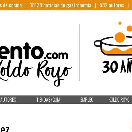
s de cocina |
18138
noticias de gastronomia |
582
autores 
AUTORES
TIENDAS/GUIA
EMPLEO
KOLDO ROYO
rez