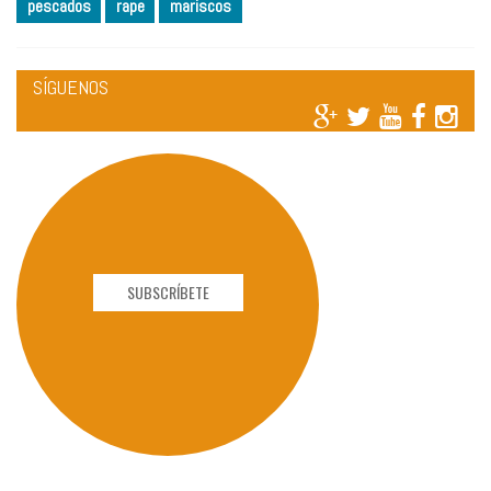
pescados
rape
mariscos
SÍGUENOS
SUBSCRÍBETE