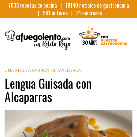
7033
recetas de cocina |
18140
noticias de gastronomia
|
581
autores |
21
empresas
UNA RECETA SABROA DE MALLORCA
Lengua Guisada con
Alcaparras