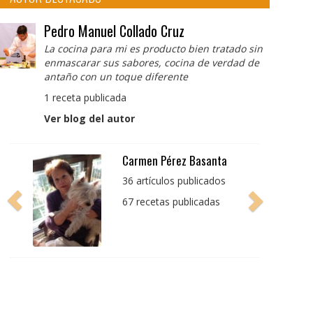
Pedro Manuel Collado Cruz
La cocina para mi es producto bien tratado sin
enmascarar sus sabores, cocina de verdad de
antaño con un toque diferente
1 receta publicada
Ver blog del autor
Pedro Manuel Collado
Cruz
La cocina para mi es
producto bien tratado
sin enmascarar sus
sabores, cocina de
verdad de antaño con
un toque diferente
1 receta publicada