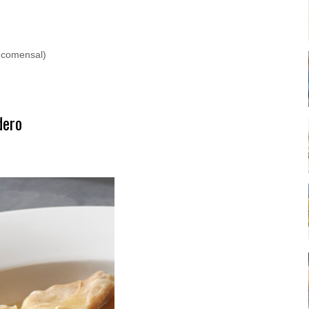
r comensal)
dero