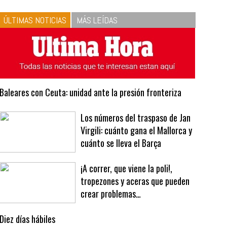
10
La vinagreta perfecta:
respeta las proporciones.
Recetas de vinagreta
ÚLTIMAS NOTICIAS
MÁS LEÍDAS
Baleares con Ceuta: unidad ante la presión fronteriza
Los números del traspaso de Jan
Virgili: cuánto gana el Mallorca y
cuánto se lleva el Barça
¡A correr, que viene la poli!,
tropezones y aceras que pueden