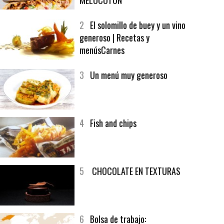
1
CRUNCH WRAP SUPREME CON
SOFRITO DE TOMATE AL CAFÉ Y
MELOCOTÓN
2
El solomillo de buey y un vino
generoso | Recetas y
menúsCarnes
3
Un menú muy generoso
4
Fish and chips
5
CHOCOLATE EN TEXTURAS