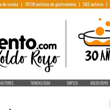
s de cocina |
18138
noticias de gastronomia |
582
autores 
AUTORES
TIENDAS/GUIA
EMPLEO
KOLDO ROYO