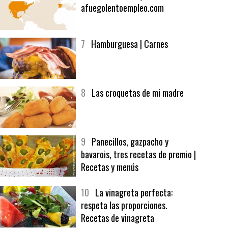
6
Bolsa de trabajo:
afuegolentoempleo.com
7
Hamburguesa | Carnes
8
Las croquetas de mi madre
9
Panecillos, gazpacho y
bavarois, tres recetas de premio |
Recetas y menús