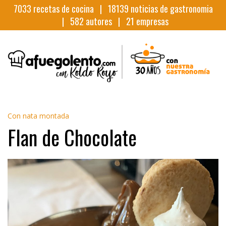
7033
recetas de cocina |
18139
noticias de gastronomia
|
582
autores |
21
empresas
Con nata montada
Flan de Chocolate