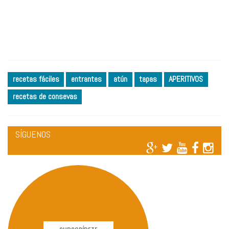
recetas fáciles
entrantes
atún
tapas
APERITIVOS
recetas de consevas
SÍGUENOS