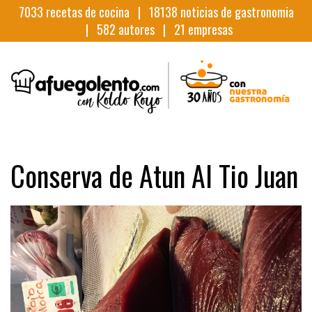
7033
recetas de cocina |
18138
noticias de gastronomia
|
582
autores |
21
empresas
Conserva de Atun Al Tio Juan