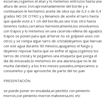
escurran,cogemos el atun y lo metemos entrozos hasta una
altura de unos 3cm.aprosimadamente del borde y a
continuacion le hechamos aceite de oliva ojo de 0,3 o de 0,4
grados NO DE OTRO y y llenamos de aceite el tarro hasta
que quede este a 1 cm del borde,asi uno tras otro hasta
tenerlos todos,cerramos hermeticamente,los envolvemos
con trapos y lo metemos en una cacerola rellena de agua(los
trapos se ponen para que al hervir no se golpeen unos con
otros y se rompa algun tarro de cristal)dejamos que hiervan
con ese agua durante 90 minutos,apagamos el fuego y
dejamos reposar hasta que se enfrie el agua,cogemos los
tarros de cristal y le pegamos una etuqueta que ponga el
dia de envasado,lo metemos en una alacena,que no le de
mucha claridad y a los tres meses pasados,empezamos a
consumirlos y que aproveche de parte del tio juan
PRESENTACIÓN
se puede poner en ensalada,un pinchito con pimiento
morron,con pimiento morron mahonesa,etc etc