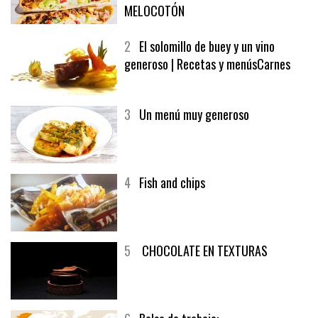
1
CRUNCH WRAP SUPREME CON
SOFRITO DE TOMATE AL CAFÉ Y
MELOCOTÓN
2
El solomillo de buey y un vino
generoso | Recetas y menúsCarnes
3
Un menú muy generoso
4
Fish and chips
5
CHOCOLATE EN TEXTURAS