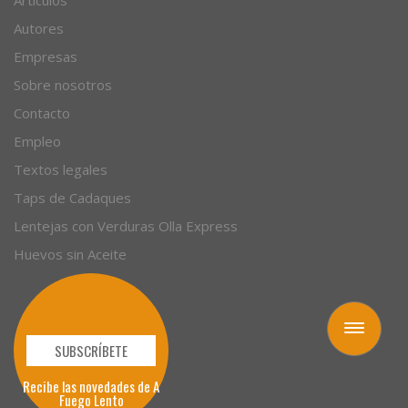
Artículos
Autores
Empresas
Sobre nosotros
Contacto
Empleo
Textos legales
Taps de Cadaques
Lentejas con Verduras Olla Express
Huevos sin Aceite
Toggle
navigation
SUBSCRÍBETE
Recibe las novedades de A
Fuego Lento