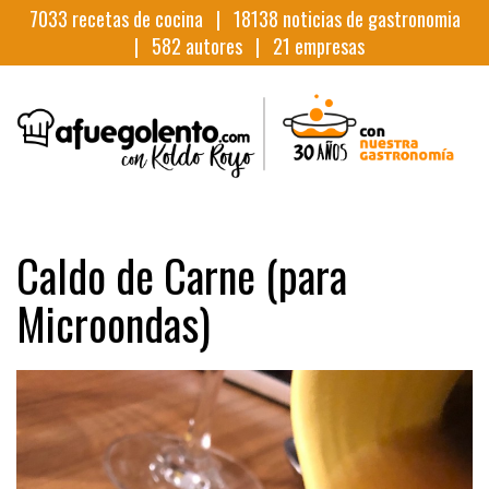
7033
recetas de cocina |
18138
noticias de gastronomia
|
582
autores |
21
empresas
Caldo de Carne (para
Microondas)