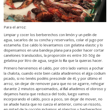
Para el arroz:
Limpiar y cocer los berberechos con limón y un pelín de
agua, sacarlos de su concha y reservarlos, colar el jugo por
estameña. Ese caldo lo levantamos con gelatina elastic y lo
dispensamos en una bandeja plana para poder hacer cortar
canelones translucidos, la proporción es entre 30-50g de
gelatina por litro de agua, según lo fina que la quieras hacer.
Primero herviremos el caldo, por otro lado vamos a pochar
la chalota, cuando este bien caída añadiremos el alga codium
picado, si no tenéis podéis prescindir de él, y por último el
arroz, sin dejar de remover para que no se agarre, rehogar
durante 2 minutos aproximados, al final añadimos el oloroso y
dejamos hasta que reduzca del todo, luego vamos
incorporando el caldo, poco a poco, sin dejar de mover, no
se añade hasta que no cueza el anterior, como un rissoto,
en mitad de la cocción incluimos el plancton y berberechos