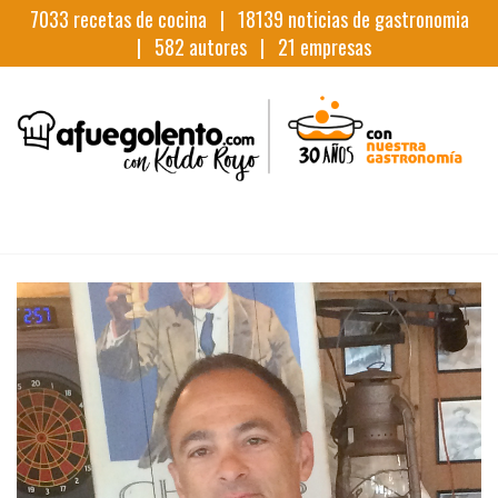
7033
recetas de cocina |
18139
noticias de gastronomia
|
582
autores |
21
empresas