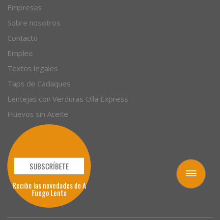
Empresas
Sobre nosotros
Contacto
Empleo
Textos legales
Taps de Cadaques
Lentejas con Verduras Olla Express
Huevos sin Aceite
SUBSCRÍBETE
Toggle
Recibe las novedades de A
navigation
Fuego Lento