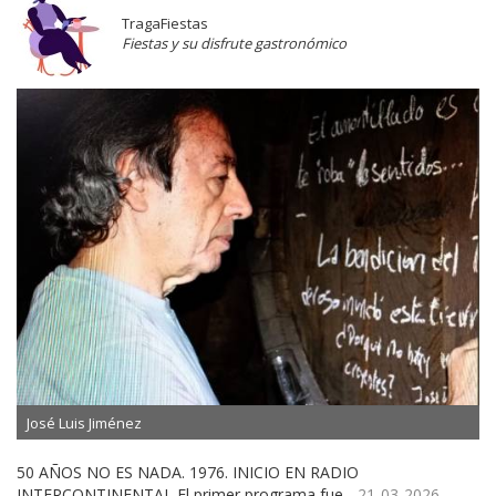
TragaFiestas
Fiestas y su disfrute gastronómico
José Luis Jiménez
50 AÑOS NO ES NADA. 1976. INICIO EN RADIO
INTERCONTINENTAL El primer programa fue...
21-03-2026