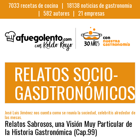
7033
recetas de cocina |
18138
noticias de gastronomia
|
582
autores |
21
empresas
RELATOS SOCIO-
GASDTRONÓMICOS
José Luis Jiménez nos cuenta como se reunía la sociedad, celebritis alrededor de
las mesas.
Relatos Sabrosos, una Visión Muy Particular de
la Historia Gastronómica (Cap.99)