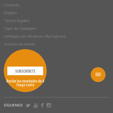
Sobre nosotros
Contacto
Empleo
Textos legales
Taps de Cadaques
Lentejas con Verduras Olla Express
Huevos sin Aceite
Toggle
navigation
SUBSCRÍBETE
Recibe las novedades de A
Fuego Lento