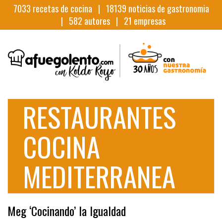
7033
recetas de cocina |
18139
noticias de gastronomia
|
582
autores |
21
empresas
RESTAURANTES
COCINA
MEDITERRANEA
Meg ‘Cocinando’ la Igualdad