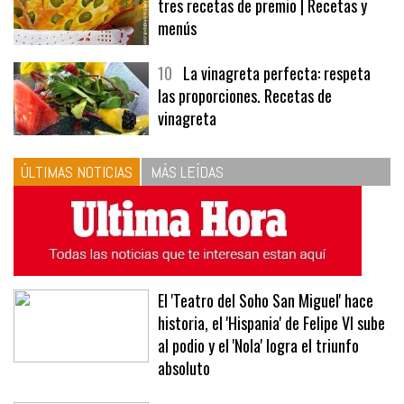
9
Panecillos, gazpacho y bavarois,
tres recetas de premio | Recetas y
menús
10
La vinagreta perfecta: respeta
las proporciones. Recetas de
vinagreta
ÚLTIMAS NOTICIAS
MÁS LEÍDAS
El 'Teatro del Soho San Miguel' hace
historia, el 'Hispania' de Felipe VI sube
al podio y el 'Nola' logra el triunfo