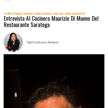
≪¡No te hagas conocer como cocinero, sino por cómo cocinas!≫
Entrevista Al Cocinero Maurizio Di Munno Del
Restaurante Saratoga
Tati Fructuoso Notario