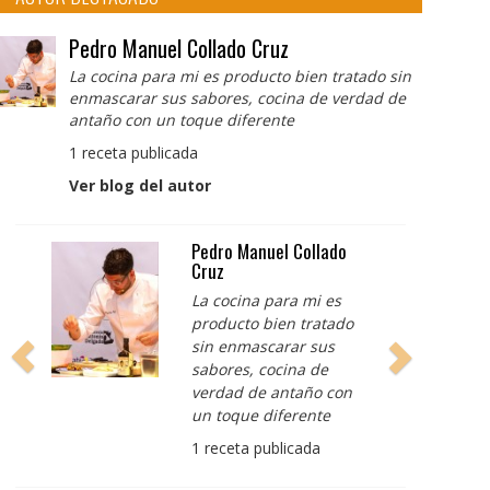
Pedro Manuel Collado Cruz
La cocina para mi es producto bien tratado sin
enmascarar sus sabores, cocina de verdad de
antaño con un toque diferente
1 receta publicada
Ver blog del autor
Albert Adrià
Redes sociales:
https://www.instagram.com/enigma_albe
https://www.instagram.com/albertadriap
3 recetas publicadas