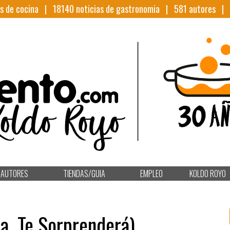
s de cocina |
18140
noticias de gastronomia |
581
autores |
AUTORES
TIENDAS/GUIA
EMPLEO
KOLDO ROYO
la, Te Sorprenderá)