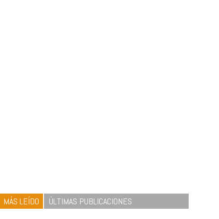
MÁS LEÍDO
ÚLTIMAS PUBLICACIONES
1
CRUNCH WRAP SUPREME CON
SOFRITO DE TOMATE AL CAFÉ Y