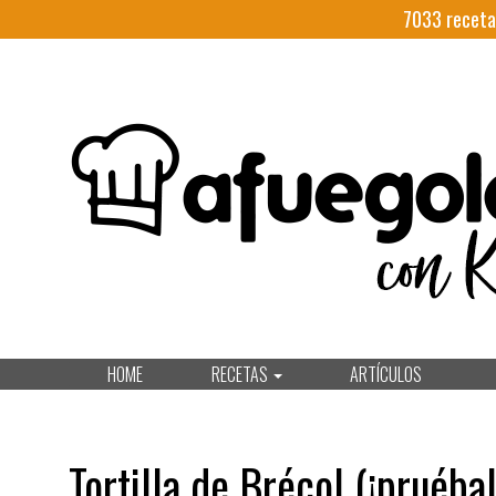
7033
receta
HOME
RECETAS
ARTÍCULOS
Tortilla de Brécol (¡pruéba