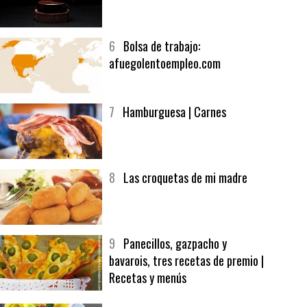
afuegolentoempleo.com
7
Hamburguesa | Carnes
8
Las croquetas de mi madre
9
Panecillos, gazpacho y
bavarois, tres recetas de premio |
Recetas y menús
10
La vinagreta perfecta:
respeta las proporciones.
Recetas de vinagreta