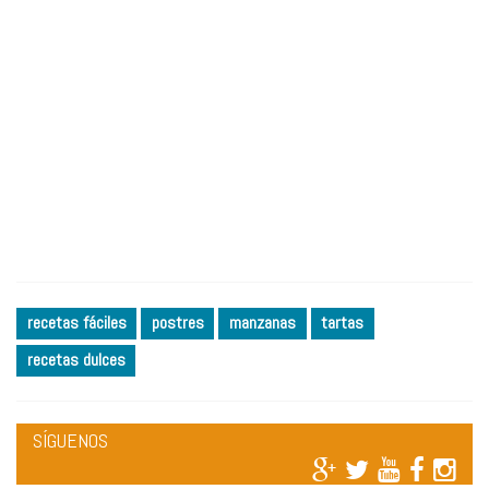
recetas fáciles
postres
manzanas
tartas
recetas dulces
SÍGUENOS