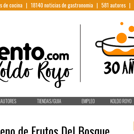
s de cocina |
18140
noticias de gastronomia |
581
autores |
AUTORES
TIENDAS/GUIA
EMPLEO
KOLDO ROYO
leno de Frutos Del Bosque