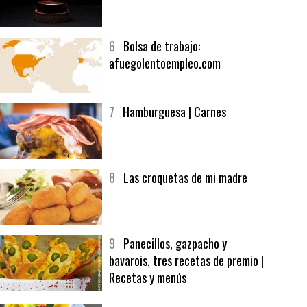
afuegolentoempleo.com
7
Hamburguesa | Carnes
8
Las croquetas de mi madre
9
Panecillos, gazpacho y
bavarois, tres recetas de premio |
Recetas y menús
10
La vinagreta perfecta:
respeta las proporciones.
Recetas de vinagreta