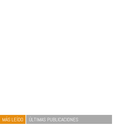
MÁS LEÍDO
ÚLTIMAS PUBLICACIONES
1
CRUNCH WRAP SUPREME CON
SOFRITO DE TOMATE AL CAFÉ Y