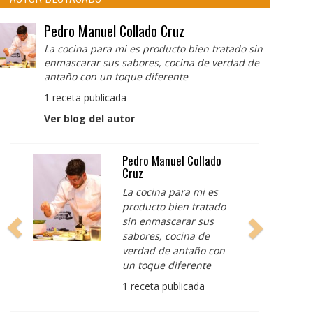
Pedro Manuel Collado Cruz
La cocina para mi es producto bien tratado sin
enmascarar sus sabores, cocina de verdad de
antaño con un toque diferente
1 receta publicada
Ver blog del autor
Albert Adrià
Redes sociales:
https://www.instagram.com/enigma_albe
https://www.instagram.com/albertadriap
3 recetas publicadas