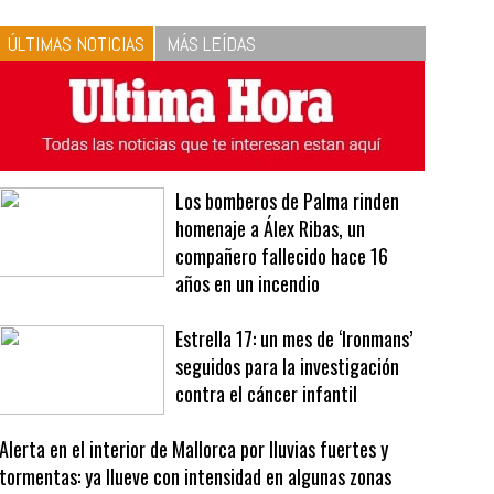
10
La vinagreta perfecta:
respeta las proporciones.
Recetas de vinagreta
ÚLTIMAS NOTICIAS
MÁS LEÍDAS
Los bomberos de Palma rinden
homenaje a Álex Ribas, un
compañero fallecido hace 16
años en un incendio
Estrella 17: un mes de ‘Ironmans’
seguidos para la investigación
contra el cáncer infantil