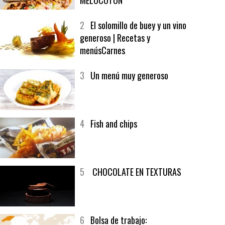
1
CRUNCH WRAP SUPREME CON
SOFRITO DE TOMATE AL CAFÉ Y
MELOCOTÓN
2
El solomillo de buey y un vino
generoso | Recetas y
menúsCarnes
3
Un menú muy generoso
4
Fish and chips
5
CHOCOLATE EN TEXTURAS