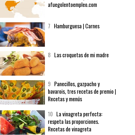
6
Bolsa de trabajo:
afuegolentoempleo.com
7
Hamburguesa | Carnes
8
Las croquetas de mi madre
9
Panecillos, gazpacho y
bavarois, tres recetas de premio |
Recetas y menús