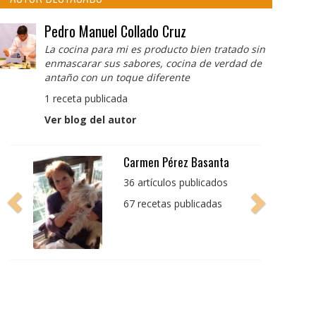
Pedro Manuel Collado Cruz
La cocina para mi es producto bien tratado sin
enmascarar sus sabores, cocina de verdad de
antaño con un toque diferente
1 receta publicada
Ver blog del autor
Pedro Manuel Collado
Cruz
La cocina para mi es
producto bien tratado
sin enmascarar sus
sabores, cocina de
verdad de antaño con
un toque diferente
1 receta publicada