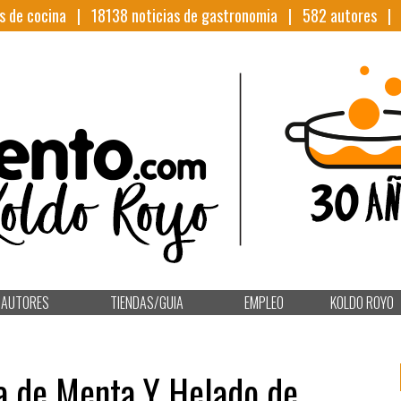
s de cocina |
18138
noticias de gastronomia |
582
autores 
AUTORES
TIENDAS/GUIA
EMPLEO
KOLDO ROYO
a de Menta Y Helado de