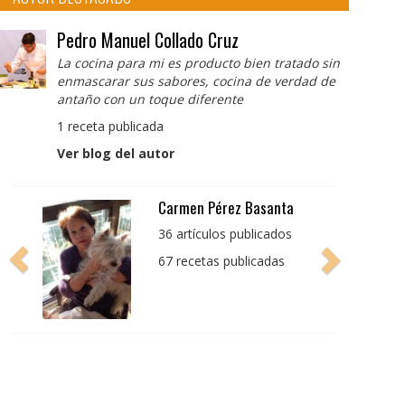
Pedro Manuel Collado Cruz
La cocina para mi es producto bien tratado sin
enmascarar sus sabores, cocina de verdad de
antaño con un toque diferente
1 receta publicada
Ver blog del autor
Pedro Manuel Collado
Cruz
La cocina para mi es
producto bien tratado
sin enmascarar sus
sabores, cocina de
verdad de antaño con
un toque diferente
1 receta publicada