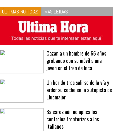
10
La vinagreta perfecta:
respeta las proporciones.
Recetas de vinagreta
ÚLTIMAS NOTICIAS
MÁS LEÍDAS
Cazan a un hombre de 66 años
grabando con su móvil a una
joven en el tren de Inca
Un herido tras salirse de la vía y
arder su coche en la autopista de
Llucmajor