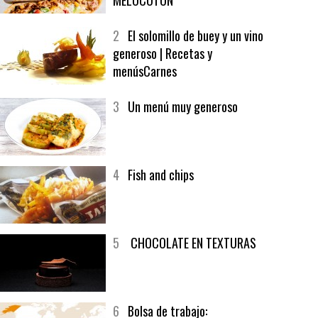
1
CRUNCH WRAP SUPREME CON
SOFRITO DE TOMATE AL CAFÉ Y
MELOCOTÓN
2
El solomillo de buey y un vino
generoso | Recetas y
menúsCarnes
3
Un menú muy generoso
4
Fish and chips
5
CHOCOLATE EN TEXTURAS