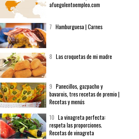
6
Bolsa de trabajo:
afuegolentoempleo.com
7
Hamburguesa | Carnes
8
Las croquetas de mi madre
9
Panecillos, gazpacho y
bavarois, tres recetas de premio |
Recetas y menús