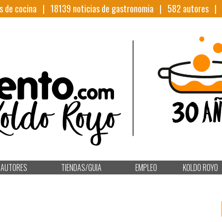
s de cocina |
18139
noticias de gastronomia |
582
autores 
AUTORES
TIENDAS/GUIA
EMPLEO
KOLDO ROYO