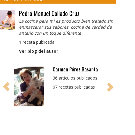
Pedro Manuel Collado Cruz
La cocina para mi es producto bien tratado sin
enmascarar sus sabores, cocina de verdad de
antaño con un toque diferente
1 receta publicada
Ver blog del autor
Pedro Manuel Collado
Cruz
La cocina para mi es
producto bien tratado
sin enmascarar sus
sabores, cocina de
verdad de antaño con
un toque diferente
1 receta publicada