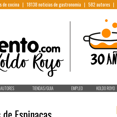
s de cocina |
18138
noticias de gastronomia |
582
autores 
AUTORES
TIENDAS/GUIA
EMPLEO
KOLDO ROYO
s de Espinacas