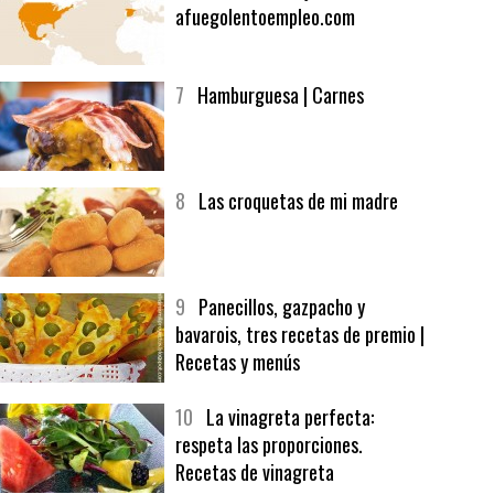
6
Bolsa de trabajo:
afuegolentoempleo.com
7
Hamburguesa | Carnes
8
Las croquetas de mi madre
9
Panecillos, gazpacho y
bavarois, tres recetas de premio |
Recetas y menús