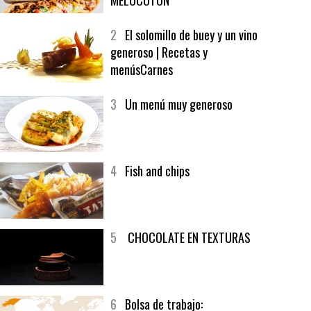
1
CRUNCH WRAP SUPREME CON
SOFRITO DE TOMATE AL CAFÉ Y
MELOCOTÓN
2
El solomillo de buey y un vino
generoso | Recetas y
menúsCarnes
3
Un menú muy generoso
4
Fish and chips
5
CHOCOLATE EN TEXTURAS