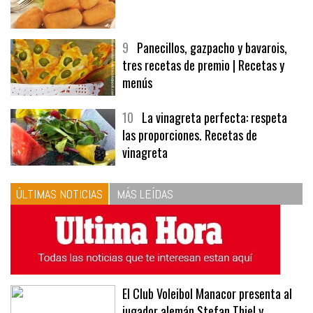
9
Panecillos, gazpacho y bavarois,
tres recetas de premio | Recetas y
menús
10
La vinagreta perfecta: respeta
las proporciones. Recetas de
vinagreta
ÚLTIMAS NOTICIAS
MÁS LEÍDAS
El Club Voleibol Manacor presenta al
jugador alemán Stefan Thiel y