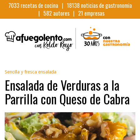
7033
recetas de cocina |
18138
noticias de gastronomia
|
582
autores |
21
empresas
Sencilla y fresca ensalada
Ensalada de Verduras a la
Parrilla con Queso de Cabra