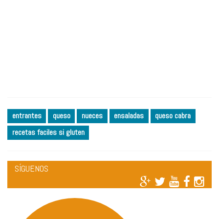
entrantes
queso
nueces
ensaladas
queso cabra
recetas faciles si gluten
SÍGUENOS