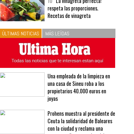
bavarois, tres recetas de premio |
Recetas y menús
10
La vinagreta perfecta:
respeta las proporciones.
Recetas de vinagreta
ÚLTIMAS NOTICIAS
MÁS LEÍDAS
Una empleada de la limpieza en
una casa de Sineu roba a los
propietarios 40.000 euros en
joyas