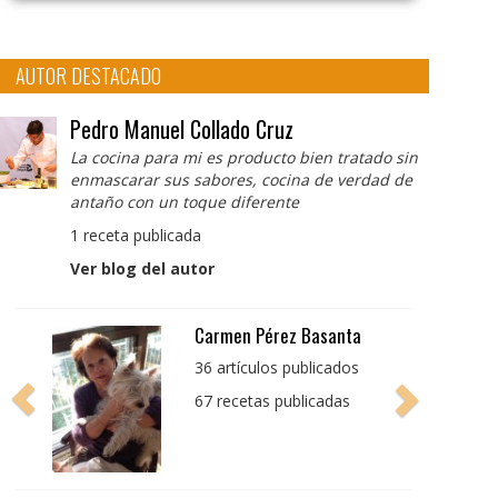
AUTOR DESTACADO
Pedro Manuel Collado Cruz
La cocina para mi es producto bien tratado sin
enmascarar sus sabores, cocina de verdad de
antaño con un toque diferente
1 receta publicada
Ver blog del autor
Pedro Manuel Collado
Cruz
La cocina para mi es
producto bien tratado
sin enmascarar sus
sabores, cocina de
verdad de antaño con