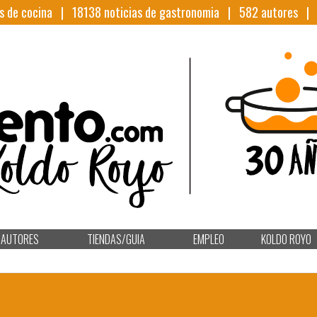
s de cocina |
18138
noticias de gastronomia |
582
autores 
AUTORES
TIENDAS/GUIA
EMPLEO
KOLDO ROYO