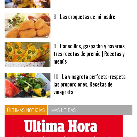
8
Las croquetas de mi madre
9
Panecillos, gazpacho y bavarois,
tres recetas de premio | Recetas y
menús
10
La vinagreta perfecta: respeta
las proporciones. Recetas de
vinagreta
ÚLTIMAS NOTICIAS
MÁS LEÍDAS