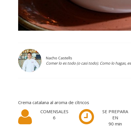
Nacho Castells
Comer lo es todo (o casi todo). Como lo hagas, e
Crema catalana al aroma de cítricos
COMENSALES
SE PREPARA
6
EN
90
min