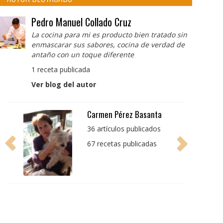
Pedro Manuel Collado Cruz
La cocina para mi es producto bien tratado sin
enmascarar sus sabores, cocina de verdad de
antaño con un toque diferente
1 receta publicada
Ver blog del autor
Pedro Manuel Collado
Cruz
La cocina para mi es
producto bien tratado
sin enmascarar sus
sabores, cocina de
verdad de antaño con
un toque diferente
1 receta publicada