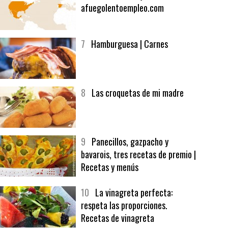
6
Bolsa de trabajo:
afuegolentoempleo.com
7
Hamburguesa | Carnes
8
Las croquetas de mi madre
9
Panecillos, gazpacho y
bavarois, tres recetas de premio |
Recetas y menús