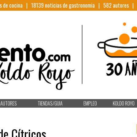
s de cocina |
18139
noticias de gastronomia |
582
autores 
AUTORES
TIENDAS/GUIA
EMPLEO
KOLDO ROYO
e Cítricos