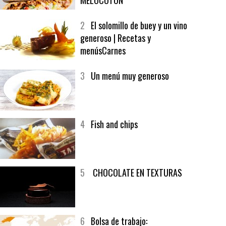
1
CRUNCH WRAP SUPREME CON
SOFRITO DE TOMATE AL CAFÉ Y
MELOCOTÓN
2
El solomillo de buey y un vino
generoso | Recetas y
menúsCarnes
3
Un menú muy generoso
4
Fish and chips
5
CHOCOLATE EN TEXTURAS