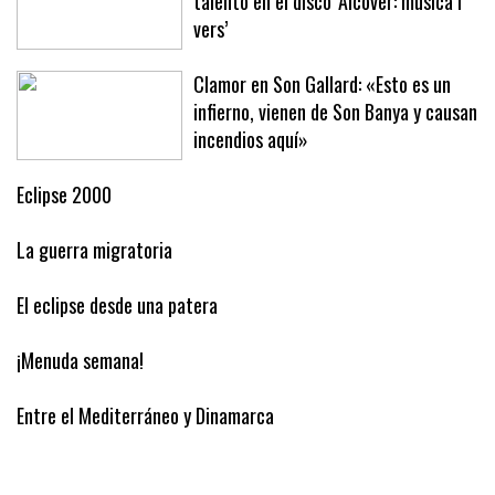
Marga Pocoví y Biel Tous unen su
talento en el disco ‘Alcover: música i
vers’
Clamor en Son Gallard: «Esto es un
infierno, vienen de Son Banya y causan
incendios aquí»
Eclipse 2000
La guerra migratoria
El eclipse desde una patera
¡Menuda semana!
Entre el Mediterráneo y Dinamarca