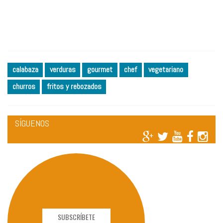
calabaza
verduras
gourmet
chef
vegetariano
churros
fritos y rebozados
SÍGUENOS
SUBSCRÍBETE