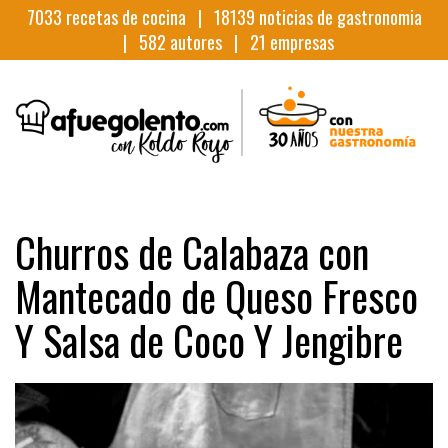
7033
recetas de cocina |
18139
noticias de gastronomia
|
582
autores |
21
empresas
Churros de Calabaza con
Mantecado de Queso Fresco
Y Salsa de Coco Y Jengibre