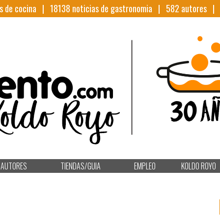
s de cocina |
18138
noticias de gastronomia |
582
autores 
AUTORES
TIENDAS/GUIA
EMPLEO
KOLDO ROYO