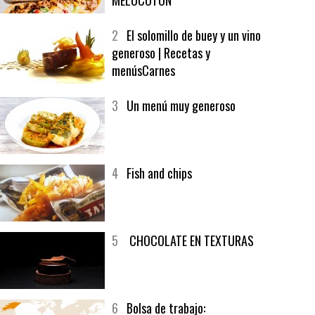
1
CRUNCH WRAP SUPREME CON
SOFRITO DE TOMATE AL CAFÉ Y
MELOCOTÓN
2
El solomillo de buey y un vino
generoso | Recetas y
menúsCarnes
3
Un menú muy generoso
4
Fish and chips
5
CHOCOLATE EN TEXTURAS