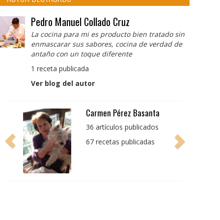
Pedro Manuel Collado Cruz
La cocina para mi es producto bien tratado sin
enmascarar sus sabores, cocina de verdad de
antaño con un toque diferente
1 receta publicada
Ver blog del autor
Pedro Manuel Collado
Cruz
La cocina para mi es
producto bien tratado
sin enmascarar sus
sabores, cocina de
verdad de antaño con
un toque diferente
1 receta publicada