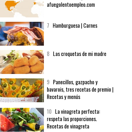
6
Bolsa de trabajo:
afuegolentoempleo.com
7
Hamburguesa | Carnes
8
Las croquetas de mi madre
9
Panecillos, gazpacho y
bavarois, tres recetas de premio |
Recetas y menús