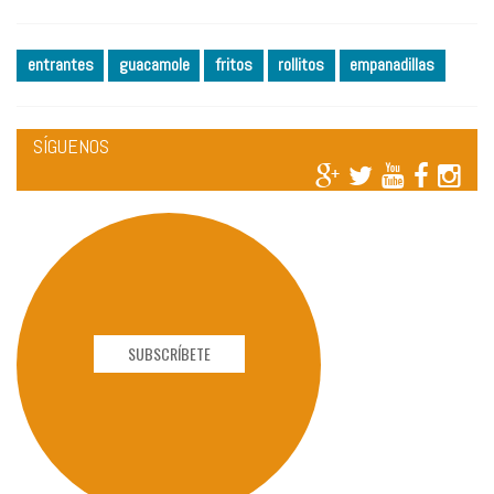
entrantes
guacamole
fritos
rollitos
empanadillas
SÍGUENOS
SUBSCRÍBETE