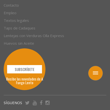
Sobre nosotros
Contacto
Empleo
Textos legales
Taps de Cadaques
Lentejas con Verduras Olla Express
Huevos sin Aceite
Toggle
navigation
SUBSCRÍBETE
Recibe las novedades de A
Fuego Lento