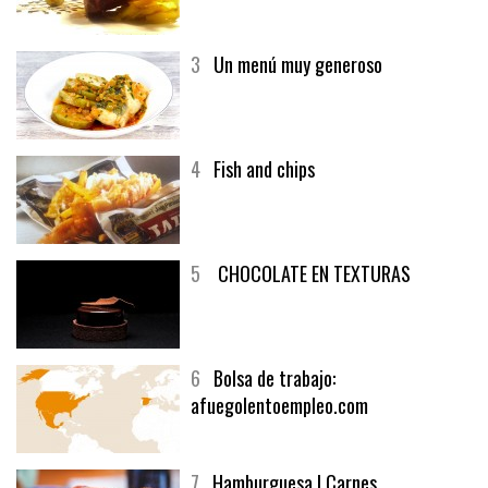
2
El solomillo de buey y un vino
generoso | Recetas y menúsCarnes
3
Un menú muy generoso
4
Fish and chips
5
CHOCOLATE EN TEXTURAS
6
Bolsa de trabajo:
afuegolentoempleo.com