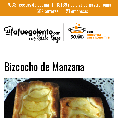
7033
recetas de cocina |
18139
noticias de gastronomia
|
582
autores |
21
empresas
Bizcocho de Manzana