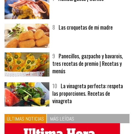
7
Hamburguesa | Carnes
8
Las croquetas de mi madre
9
Panecillos, gazpacho y bavarois,
tres recetas de premio | Recetas y
menús
10
La vinagreta perfecta: respeta
las proporciones. Recetas de
vinagreta
ÚLTIMAS NOTICIAS
MÁS LEÍDAS