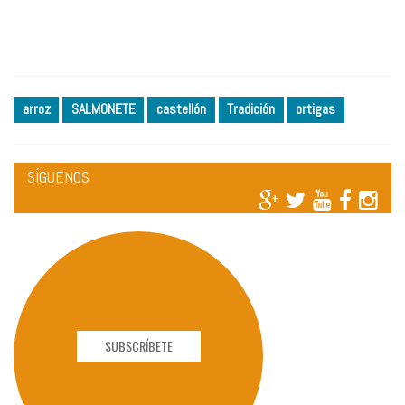
arroz
SALMONETE
castellón
Tradición
ortigas
SÍGUENOS
SUBSCRÍBETE