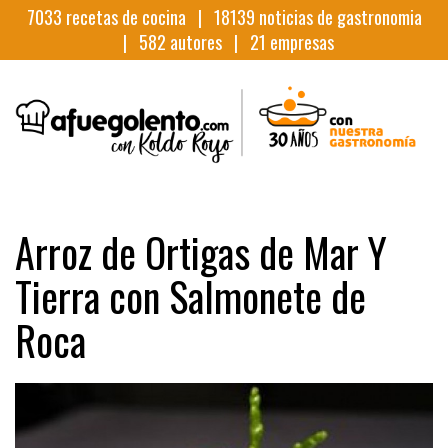
7033
recetas de cocina |
18139
noticias de gastronomia
|
582
autores |
21
empresas
Arroz de Ortigas de Mar Y
Tierra con Salmonete de
Roca