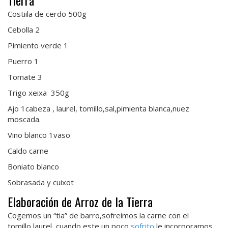
Tierra
Costiila de cerdo 500g
Cebolla 2
Pimiento verde 1
Puerro 1
Tomate 3
Trigo xeixa 350g
Ajo 1cabeza , laurel, tomillo,sal,pimienta blanca,nuez
moscada.
Vino blanco 1vaso
Caldo carne
Boniato blanco
Sobrasada y cuixot
Elaboración de Arroz de la Tierra
Cogemos un “tia” de barro,sofreimos la carne con el
tomillo,laurel ,cuando este un poco
sofrito
le incorporamos