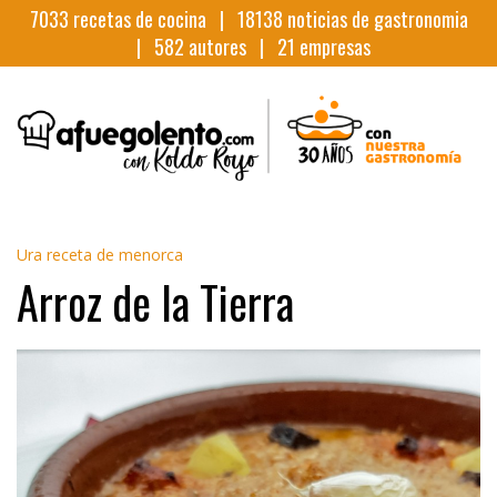
7033
recetas de cocina |
18138
noticias de gastronomia
|
582
autores |
21
empresas
Ura receta de menorca
Arroz de la Tierra