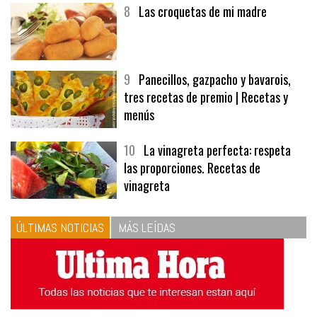
8
Las croquetas de mi madre
9
Panecillos, gazpacho y bavarois,
tres recetas de premio | Recetas y
menús
10
La vinagreta perfecta: respeta
las proporciones. Recetas de
vinagreta
ÚLTIMAS NOTICIAS
MÁS LEÍDAS