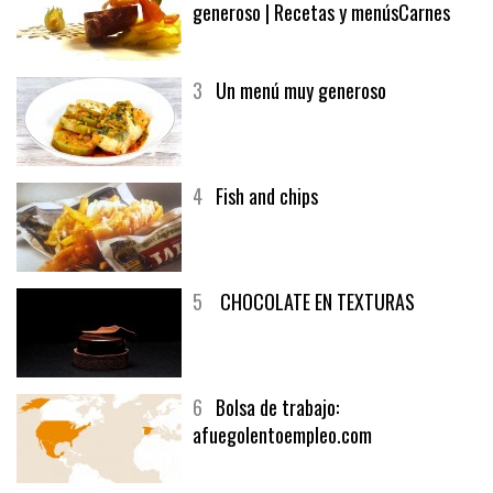
2
El solomillo de buey y un vino
generoso | Recetas y menúsCarnes
3
Un menú muy generoso
4
Fish and chips
5
CHOCOLATE EN TEXTURAS
6
Bolsa de trabajo:
afuegolentoempleo.com