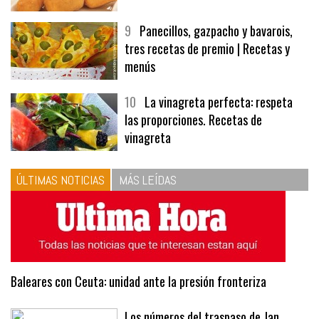
9
Panecillos, gazpacho y bavarois,
tres recetas de premio | Recetas y
menús
10
La vinagreta perfecta: respeta
las proporciones. Recetas de
vinagreta
ÚLTIMAS NOTICIAS
MÁS LEÍDAS
Baleares con Ceuta: unidad ante la presión fronteriza
Los números del traspaso de Jan