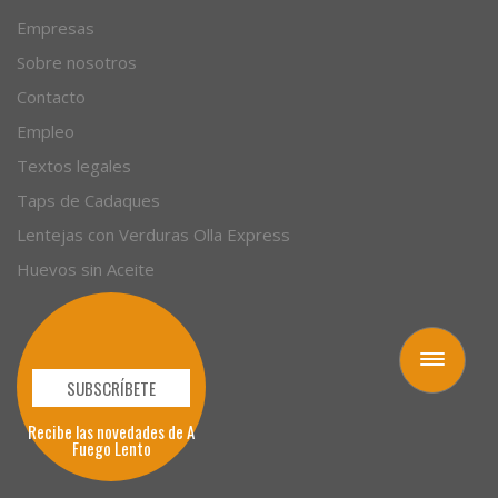
Empresas
Sobre nosotros
Contacto
Empleo
Textos legales
Taps de Cadaques
Lentejas con Verduras Olla Express
Huevos sin Aceite
Toggle
navigation
SUBSCRÍBETE
Recibe las novedades de A
Fuego Lento