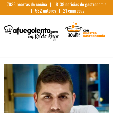
7033
recetas de cocina |
18138
noticias de gastronomia
|
582
autores |
21
empresas