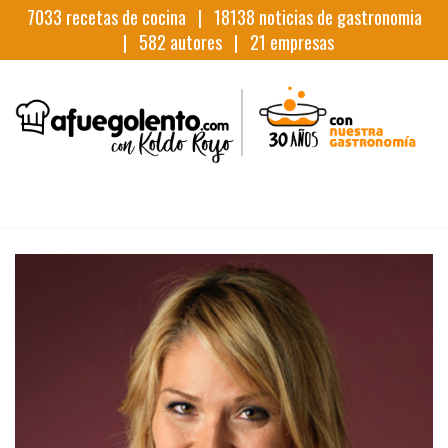
7033
recetas de cocina |
18138
noticias de gastronomia
|
582
autores |
21
empresas