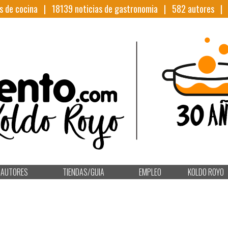
s de cocina |
18139
noticias de gastronomia |
582
autores 
AUTORES
TIENDAS/GUIA
EMPLEO
KOLDO ROYO