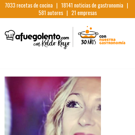
7033
recetas de cocina |
18141
noticias de gastronomia |
581
autores |
21
empresas