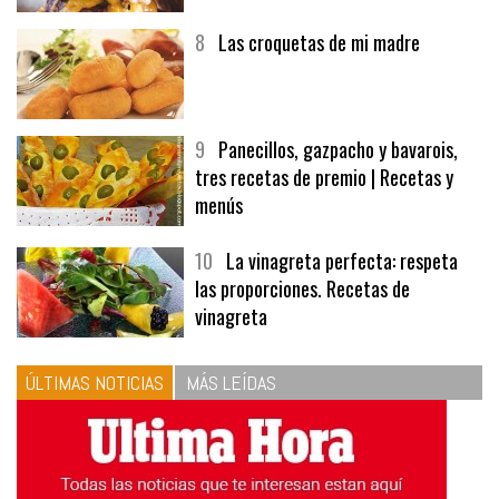
8
Las croquetas de mi madre
9
Panecillos, gazpacho y bavarois,
tres recetas de premio | Recetas y
menús
10
La vinagreta perfecta: respeta
las proporciones. Recetas de
vinagreta
ÚLTIMAS NOTICIAS
MÁS LEÍDAS