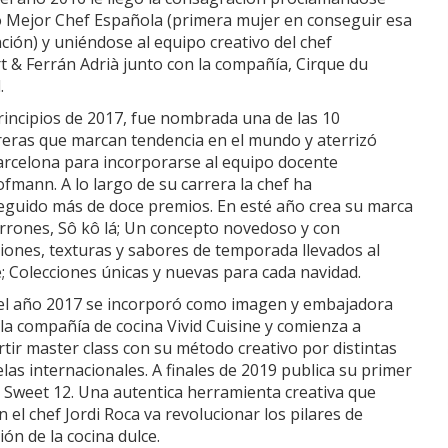
 Mejor Chef Española (primera mujer en conseguir esa
nción) y uniéndose al equipo creativo del chef
t & Ferrán Adrià junto con la compañía, Cirque du
l.
incipios de 2017, fue nombrada una de las 10
reras que marcan tendencia en el mundo y aterrizó
arcelona para incorporarse al equipo docente
fmann. A lo largo de su carrera la chef ha
eguido más de doce premios. En esté año crea su marca
rrones, Sô kô lá; Un concepto novedoso y con
iones, texturas y sabores de temporada llevados al
e; Colecciones únicas y nuevas para cada navidad.
l año 2017 se incorporó como imagen y embajadora
la compañía de cocina Vivid Cuisine y comienza a
tir master class con su método creativo por distintas
las internacionales. A finales de 2019 publica su primer
, Sweet 12. Una autentica herramienta creativa que
 el chef Jordi Roca va revolucionar los pilares de
ión de la cocina dulce.