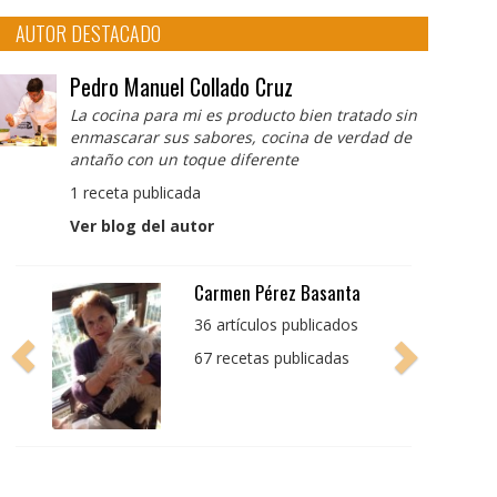
AUTOR DESTACADO
Pedro Manuel Collado Cruz
La cocina para mi es producto bien tratado sin
enmascarar sus sabores, cocina de verdad de
antaño con un toque diferente
1 receta publicada
Ver blog del autor
Pedro Manuel Collado
Cruz
La cocina para mi es
producto bien tratado
sin enmascarar sus
sabores, cocina de
verdad de antaño con
un toque diferente
1 receta publicada