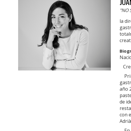
JOA
"NO 
la di
gast
tota
crea
Biog
Naci
Creci
Prim
gastr
año 2
paste
de id
rest
con e
Adri
En e