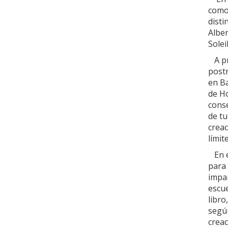
como
disti
Alber
Solei
A pr
post
en B
de Ho
cons
de tu
creac
límit
En e
para 
impar
escue
libro
según
creac