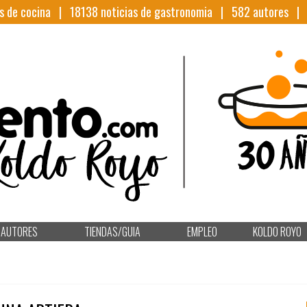
s de cocina |
18138
noticias de gastronomia |
582
autores 
AUTORES
TIENDAS/GUIA
EMPLEO
KOLDO ROYO