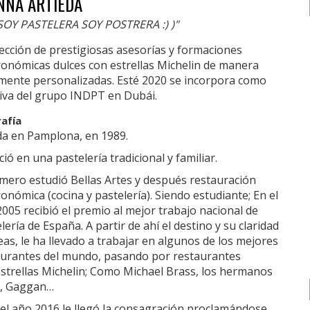
NNA ARTIEDA
SOY PASTELERA SOY POSTRERA :) )"
rección de prestigiosas asesorías y formaciones
ronómicas dulces con estrellas Michelin de manera
lmente personalizadas. Esté 2020 se incorpora como
tiva del grupo INDPT en Dubái.
rafía
da en Pamplona, en 1989.
ó en una pastelería tradicional y familiar.
ero estudió Bellas Artes y después restauración
onómica (cocina y pastelería). Siendo estudiante; En el
005 recibió el premio al mejor trabajo nacional de
lería de España. A partir de ahí el destino y su claridad
eas, le ha llevado a trabajar en algunos de los mejores
aurantes del mundo, pasando por restaurantes
strellas Michelin; Como Michael Brass, los hermanos
à, Gaggan…
l año 2016 le llegó la consagración proclamándose