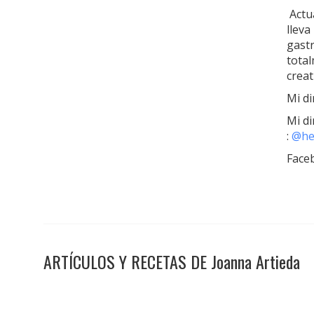
​ Act
lleva
gast
tota
crea
Mi d
Mi di
:
@he
Faceb
ARTÍCULOS Y RECETAS DE Joanna Artieda