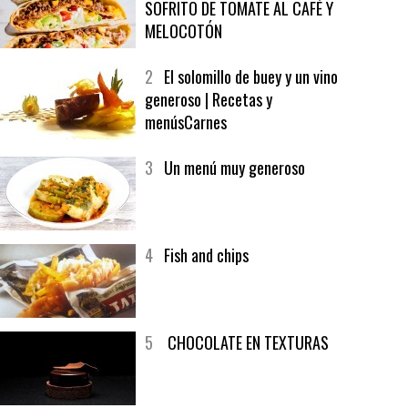
1
CRUNCH WRAP SUPREME CON
SOFRITO DE TOMATE AL CAFÉ Y
MELOCOTÓN
2
El solomillo de buey y un vino
generoso | Recetas y
menúsCarnes
3
Un menú muy generoso
4
Fish and chips