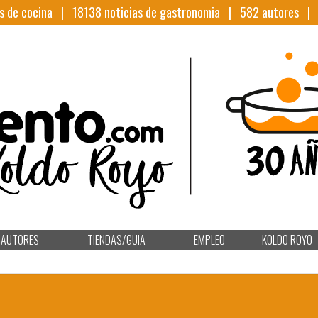
s de cocina |
18138
noticias de gastronomia |
582
autores 
AUTORES
TIENDAS/GUIA
EMPLEO
KOLDO ROYO