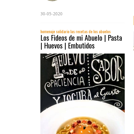
30-05-2020
homenaje solidario las recetas de los abuelos
Los Fideos de mi Abuelo | Pasta
| Huevos | Embutidos