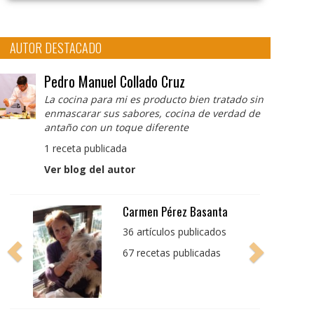
AUTOR DESTACADO
Pedro Manuel Collado Cruz
La cocina para mi es producto bien tratado sin
enmascarar sus sabores, cocina de verdad de
antaño con un toque diferente
1 receta publicada
Ver blog del autor
Pedro Manuel Collado
Cruz
La cocina para mi es
producto bien tratado
sin enmascarar sus
sabores, cocina de
verdad de antaño con