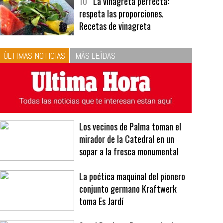
bavarois, tres recetas de premio |
Recetas y menús
10
La vinagreta perfecta:
respeta las proporciones.
Recetas de vinagreta
ÚLTIMAS NOTICIAS
MÁS LEÍDAS
Los vecinos de Palma toman el
mirador de la Catedral en un
sopar a la fresca monumental
La poética maquinal del pionero