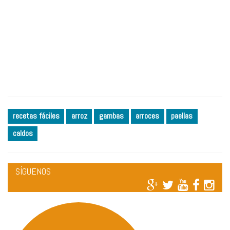
recetas fáciles
arroz
gambas
arroces
paellas
caldos
SÍGUENOS