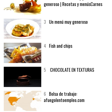
2
El solomillo de buey y un vino
generoso | Recetas y menúsCarnes
3
Un menú muy generoso
4
Fish and chips
5
CHOCOLATE EN TEXTURAS
6
Bolsa de trabajo:
afuegolentoempleo.com