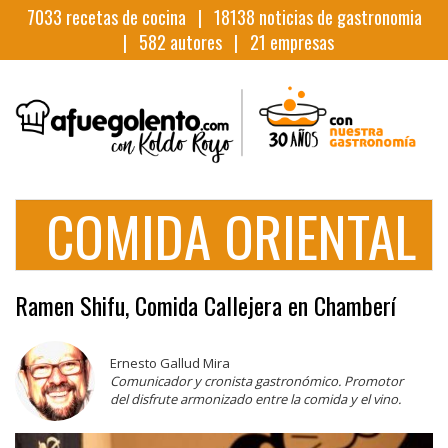
7033
recetas de cocina |
18138
noticias de gastronomia
|
582
autores |
21
empresas
COMIDA ORIENTAL
Ramen Shifu, Comida Callejera en Chamberí
Ernesto Gallud Mira
Comunicador y cronista gastronómico. Promotor
del disfrute armonizado entre la comida y el vino.