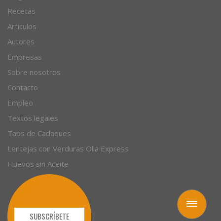
Recetas
Artículos
Autores
Empresas
Sobre nosotros
Contacto
Empleo
Textos legales
Taps de Cadaques
Lentejas con Verduras Olla Express
Huevos sin Aceite
Toggle
navigation
SUBSCRÍBETE