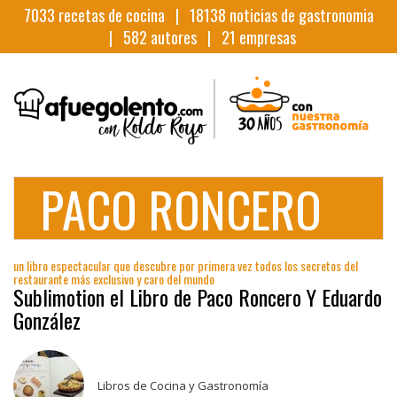
7033
recetas de cocina |
18138
noticias de gastronomia
|
582
autores |
21
empresas
PACO RONCERO
un libro espectacular que descubre por primera vez todos los secretos del
restaurante más exclusivo y caro del mundo
Sublimotion el Libro de Paco Roncero Y Eduardo
González
Libros de Cocina y Gastronomía