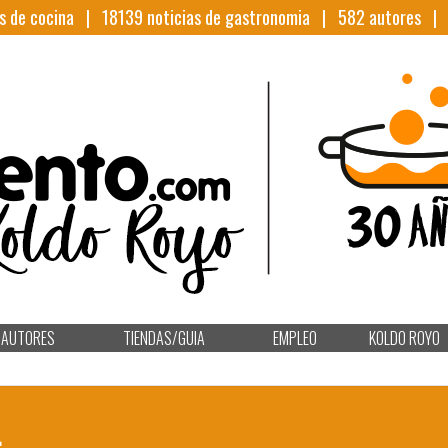
s de cocina |
18139
noticias de gastronomia |
582
autores 
AUTORES
TIENDAS/GUIA
EMPLEO
KOLDO ROYO
L