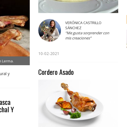
VERÓNICA CASTRILLO
SÁNCHEZ
“Me gusta sorprender con
mis creaciones”
10-02-2021
n Lerma.
Cordero Asado
ural y
Vasca
chal Y