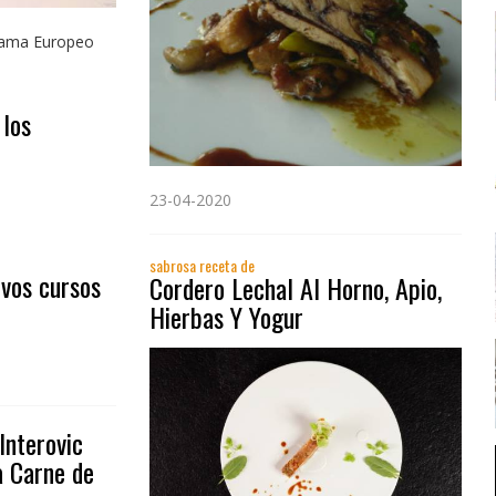
grama Europeo
 los
23-04-2020
sabrosa receta de
evos cursos
Cordero Lechal Al Horno, Apio,
Hierbas Y Yogur
Interovic
a Carne de