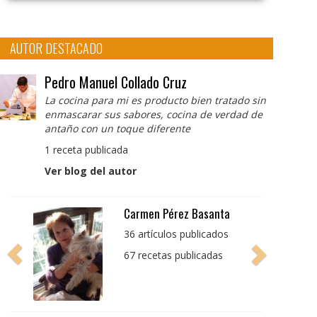
AUTOR DESTACADO
Pedro Manuel Collado Cruz
La cocina para mi es producto bien tratado sin
enmascarar sus sabores, cocina de verdad de
antaño con un toque diferente
1 receta publicada
Ver blog del autor
Pedro Manuel Collado
Cruz
La cocina para mi es
producto bien tratado
sin enmascarar sus
sabores, cocina de
verdad de antaño con