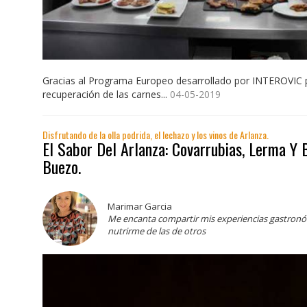
Gracias al Programa Europeo desarrollado por INTEROVIC p
recuperación de las carnes...
04-05-2019
Disfrutando de la olla podrida, el lechazo y los vinos de Arlanza.
El Sabor Del Arlanza: Covarrubias, Lerma Y
Buezo.
Marimar Garcia
Me encanta compartir mis experiencias gastronó
nutrirme de las de otros