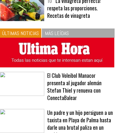
bavarois, tres recetas de premio |
Recetas y menús
10
La vinagreta perfecta:
respeta las proporciones.
Recetas de vinagreta
ÚLTIMAS NOTICIAS
MÁS LEÍDAS
El Club Voleibol Manacor
presenta al jugador alemán
Stefan Thiel y renueva con
ConectaBalear