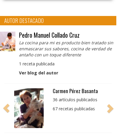
AUTOR DESTACADO
Pedro Manuel Collado Cruz
La cocina para mi es producto bien tratado sin
enmascarar sus sabores, cocina de verdad de
antaño con un toque diferente
1 receta publicada
Ver blog del autor
Pedro Manuel Collado
Cruz
La cocina para mi es
producto bien tratado
sin enmascarar sus
sabores, cocina de
verdad de antaño con