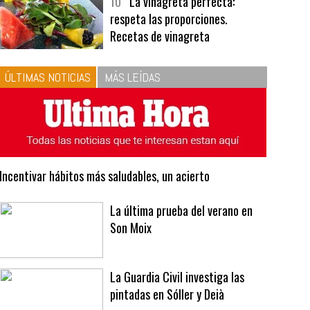
bavarois, tres recetas de premio |
Recetas y menús
10
La vinagreta perfecta:
respeta las proporciones.
Recetas de vinagreta
ÚLTIMAS NOTICIAS
MÁS LEÍDAS
Incentivar hábitos más saludables, un acierto
La última prueba del verano en
Son Moix