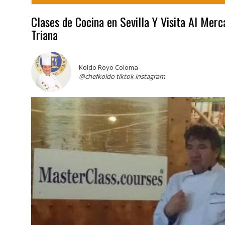
Clases de Cocina en Sevilla Y Visita Al Merc
Triana
Koldo Royo Coloma
@chefkoldo tiktok instagram