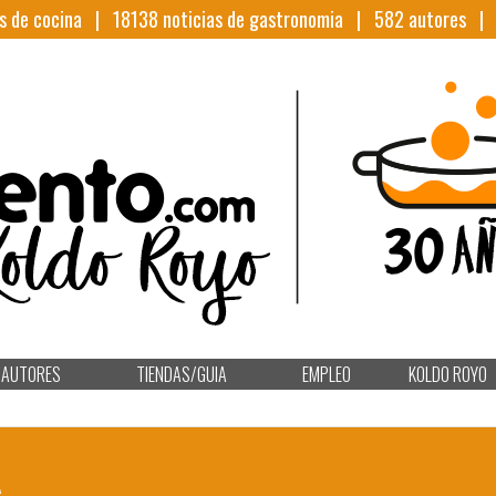
s de cocina |
18138
noticias de gastronomia |
582
autores 
AUTORES
TIENDAS/GUIA
EMPLEO
KOLDO ROYO
A